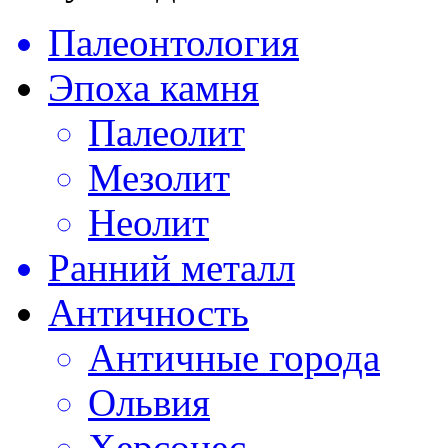
Палеонтология
Эпоха камня
Палеолит
Мезолит
Неолит
Ранний металл
Античность
Античные города
Ольвия
Херсонес