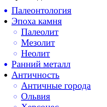
Палеонтология
Эпоха камня
Палеолит
Мезолит
Неолит
Ранний металл
Античность
Античные города
Ольвия
Херсонес