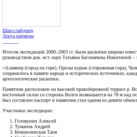
Шар-слайдшоу
Лента времени
Итогом экспедиций 2000–2003 гг. были раскопки широко изве
руководством док. ист. наук Татьяны Багишевны Никитиной 
«Аламнер (город на горе), Оролы курык (сторожевая гора), Ч
сохранилось в памяти народа и исторических источниках, кажд
археологические раскопки.
Памятник расположен на высокой правобережной террасе р. Во
восточный склон со стороны Волги возвышается на 78 м над п
был составлен паспорт и памятник стал одним из девяти объек
Участники экспедиции:
Головунин Алексей
Туманов Андрей
Беневоленская Таня