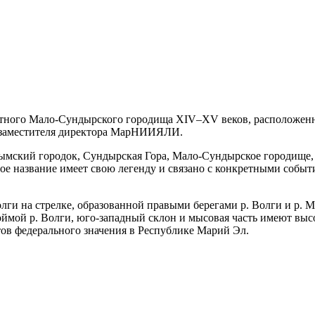
стного Мало-Сундырского городища XIV–XV веков, расположенн
– заместителя директора МарНИИЯЛИ.
алымский городок, Сундырская Гора, Мало-Сундырское городище,
ое название имеет свою легенду и связано с конкретными событ
лги на стрелке, образованной правыми берегами р. Волги и р.
оймой р. Волги, юго-западный склон и мысовая часть имеют выс
тов федерального значения в Республике Марий Эл.