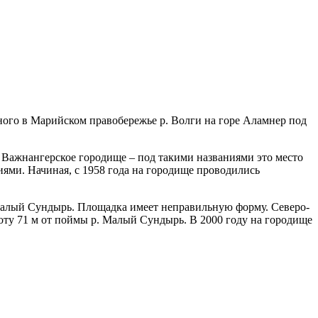
ого в Марийском правобережье р. Волги на горе Аламнер под
 Важнангерское городище – под такими названиями это место
иями. Начиная, с 1958 года на городище проводились
 Малый Сундырь. Площадка имеет неправильную форму. Северо-
оту 71 м от поймы р. Малый Сундырь. В 2000 году на городище