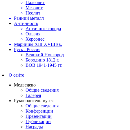
Палеолит
Мезолит
Неолит
Ранний металл
Античность
Античные города
Ольвия
Херсонес
Марийцы XIII-XVIII вв.
Русь - Россия
Великий Новгород
Бородино 1812 г.
ВОВ 1941-1945 гг.
О сайте
Медведево
Общие сведения
Галерея
Руководитель музея
Общие сведения
Конференции
Презентации
Публикации
Награды