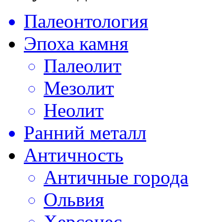
Палеонтология
Эпоха камня
Палеолит
Мезолит
Неолит
Ранний металл
Античность
Античные города
Ольвия
Херсонес