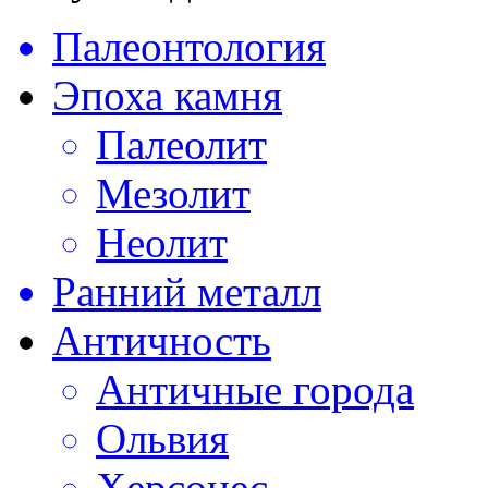
Палеонтология
Эпоха камня
Палеолит
Мезолит
Неолит
Ранний металл
Античность
Античные города
Ольвия
Херсонес