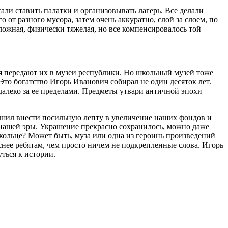
тали ставить палатки и организовывать лагерь. Все делали
 от разного мусора, затем очень аккуратно, слой за слоем, по
ложная, физически тяжелая, но все компенсировалось той
ия передают их в музеи республики. Но школьный музей тоже
Это богатство Игорь Иванович собирал не один десяток лет.
далеко за ее пределами. Предметы утвари античной эпохи
 решил внести посильную лепту в увеличение наших фондов и
 нашей эры. Украшение прекрасно сохранилось, можно даже
 кольце? Может быть, муза или одна из героинь произведений
снее ребятам, чем просто ничем не подкрепленные слова. Игорь
ться к истории.