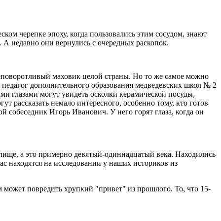
ском черепке эпоху, когда пользовались этим сосудом, знают
 А недавно они вернулись с очередных раскопок.
неповоротливый маховик целой страны. Но то же самое можно
 и педагог дополнительного образования медведевских школ № 2
ыми глазами могут увидеть осколки керамической посуды,
ут рассказать немало интересного, особенно тому, кто готов
й собеседник Игорь Иванович. У него горят глаза, когда он
елище, а это примерно девятый-одиннадцатый века. Находились
ас находятся на исследовании у наших историков из
 может повредить хрупкий "привет" из прошлого. То, что 15-