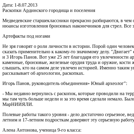
Дата: 1-8.07.2013
Раскопки Ардинского городища и поселения
Медведевские старшеклассники прекрасно разбираются, в чем о
нюансы изготовления бронзовых наконечников для стрел. Все 
Артефакты под ногами
Не зря говорят о роли личности в истории. Порой один челове
сказать применительно к какому-то значимому делу. "Двигает"
и 3 Игорь Панов. Вот уже 25 лет благодаря его увлеченности 
каменные, бронзовые, железные орудия труда и оружие, кости ж
слышать, кто на самом деле увлечен историей. Именно таким ув
рассказывает об археологии, раскопках.
Игорь Панов, руководитель объединения» Юный археолог":
- Мы недавно вернулись с раскопок, которые проводили на те
мы там чуть больше недели и за это время сделали немало. Бы
МарНИИЯЛИ.
Полевые работы такого уровня - дело достаточно серьезное, в
летним и 17-летним подросткам доверяют эту серьезную работ
Алена Антонова, ученица 9-го класса: