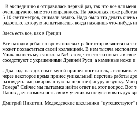
- В экспедицию я отправилась первый раз, так что все для меня
очень дружно, мне это понравилось. На раскопках тоже работали
5-10 сантиметров, снимали землю. Надо было это делать очень 
радостью, которую испытываешь, когда находишь что-нибудь и
Здесь есть все, как в Греции
Все находки ребят во время полевых работ отправляются на эк
может похвастаться своей коллекцией. В нем тысяча экспонато
Уникальность музея школы №3 в том, что его экспонаты в свое
соседствуют с украшениями Древней Руси, а каменные ножи и
- Два года назад к нам в музей пришел посетитель, - вспомин
через некоторое время принес уникальный перстень работы д
разглядеть выгравированную на перстне фигуру девушку. Мои р
Гомера? Сейчас мы пытаемся найти ответ на этот вопрос. Вот т
Панов дает возможность своим ученикам почувствовать дух вр
Дмитрий Никитин. Медведевские школьники "путешествуют" в