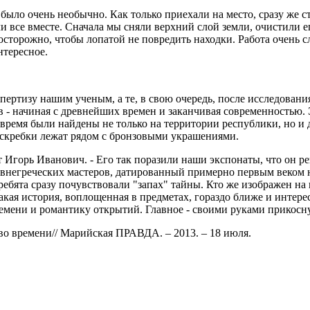
 было очень необычно. Как только приехали на место, сразу же с
 все вместе. Сначала мы сняли верхний слой земли, очистили его
осторожно, чтобы лопатой не повредить находки. Работа очень с
нтересное.
спертизу нашим ученым, а те, в свою очередь, после исследован
в - начиная с древнейших времен и заканчивая современностью. 
 время были найдены не только на территории республики, но и 
 скребки лежат рядом с бронзовыми украшениями.
ает Игорь Иванович. - Его так поразили наши экспонаты, что он
ревнегреческих мастеров, датированный примерно первым веком
ебята сразу почувствовали "запах" тайны. Кто же изображен на
акая история, воплощенная в предметах, гораздо ближе и интере
емени и романтику открытий. Главное - своими руками прикосну
о времени// Марийская ПРАВДА. – 2013. – 18 июля.