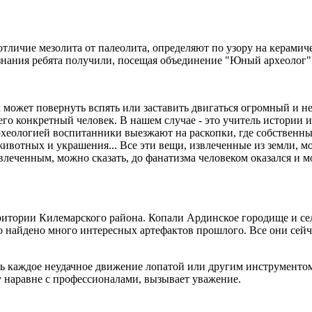
тличие мезолита от палеолита, определяют по узору на керамиче
знания ребята получили, посещая объединение "Юный археолог".
к может повернуть вспять или заставить двигаться огромный и 
 его конкретный человек. В нашем случае - это учитель истории
археологией воспитанники выезжают на раскопки, где собственн
ивотных и украшения... Все эти вещи, извлеченные из земли, мог
леченным, можно сказать, до фанатизма человеком оказался и мо
рритории Килемарского района. Копали Ардинское городище и с
ло найдено много интересных артефактов прошлого. Все они сейч
едь каждое неудачное движение лопатой или другим инструментом
у наравне с профессионалами, вызывает уважение.